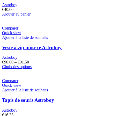
Astroboy
€
40.00
Ajouter au panier
Comparer
Quick view
Ajouter à la liste de souhaits
Veste à zip unisexe Astroboy
Astroboy
€
90.00
–
€
91.50
Choix des options
Comparer
Quick view
Ajouter à la liste de souhaits
Tapis de souris Astroboy
Astroboy
€
16.33