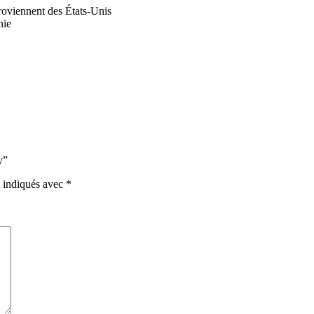
roviennent des États-Unis
nie
y”
t indiqués avec
*