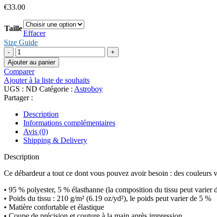
€
33.00
Taille
Effacer
Size Guide
quantité
de
Ajouter au panier
Débardeur
Comparer
Unisexe
Ajouter à la liste de souhaits
Astroboy
UGS :
ND
Catégorie :
Astroboy
Partager :
Description
Informations complémentaires
Avis (0)
Shipping & Delivery
Description
Ce débardeur a tout ce dont vous pouvez avoir besoin : des couleurs 
• 95 % polyester, 5 % élasthanne (la composition du tissu peut varier 
• Poids du tissu : 210 g/m² (6.19 oz/yd²), le poids peut varier de 5 %
• Matière confortable et élastique
• Coupe de précision et couture à la main après impression