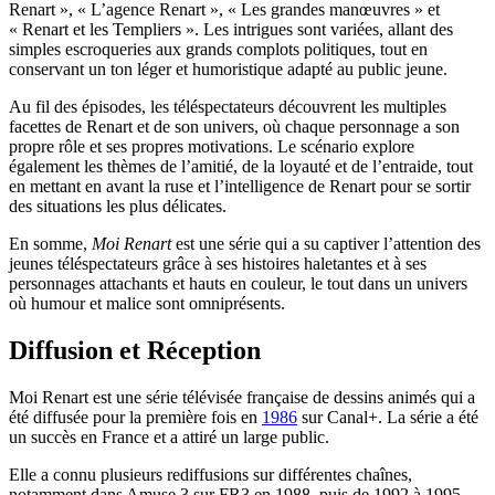
Renart », « L’agence Renart », « Les grandes manœuvres » et
« Renart et les Templiers ». Les intrigues sont variées, allant des
simples escroqueries aux grands complots politiques, tout en
conservant un ton léger et humoristique adapté au public jeune.
Au fil des épisodes, les téléspectateurs découvrent les multiples
facettes de Renart et de son univers, où chaque personnage a son
propre rôle et ses propres motivations. Le scénario explore
également les thèmes de l’amitié, de la loyauté et de l’entraide, tout
en mettant en avant la ruse et l’intelligence de Renart pour se sortir
des situations les plus délicates.
En somme,
Moi Renart
est une série qui a su captiver l’attention des
jeunes téléspectateurs grâce à ses histoires haletantes et à ses
personnages attachants et hauts en couleur, le tout dans un univers
où humour et malice sont omniprésents.
Diffusion et Réception
Moi Renart est une série télévisée française de dessins animés qui a
été diffusée pour la première fois en
1986
sur Canal+. La série a été
un succès en France et a attiré un large public.
Elle a connu plusieurs rediffusions sur différentes chaînes,
notamment dans Amuse 3 sur FR3 en 1988, puis de 1992 à 1995