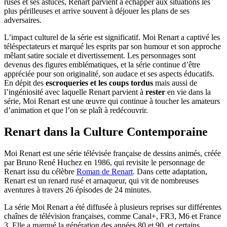
ruses et ses astuces, Renart parvient à échapper aux situations les
plus périlleuses et arrive souvent à déjouer les plans de ses
adversaires.
L’impact culturel de la série est significatif. Moi Renart a captivé les
téléspectateurs et marqué les esprits par son humour et son approche
mêlant satire sociale et divertissement. Les personnages sont
devenus des figures emblématiques, et la série continue d’être
appréciée pour son originalité, son audace et ses aspects éducatifs.
En dépit des
escroqueries et les coups tordus
mais aussi de
l’ingéniosité avec laquelle Renart parvient à
rester
en vie dans la
série, Moi Renart est une œuvre qui continue à toucher les amateurs
d’animation et que l’on se plaît à redécouvrir.
Renart dans la Culture Contemporaine
Moi Renart est une série télévisée française de dessins animés, créée
par Bruno René Huchez en 1986, qui revisite le personnage de
Renart issu du célèbre
Roman de Renart
. Dans cette adaptation,
Renart est un renard rusé et arnaqueur, qui vit de nombreuses
aventures à travers 26 épisodes de 24 minutes.
La série Moi Renart a été diffusée à plusieurs reprises sur différentes
chaînes de télévision françaises, comme Canal+, FR3, M6 et France
3. Elle a marqué la génération des années 80 et 90, et certains