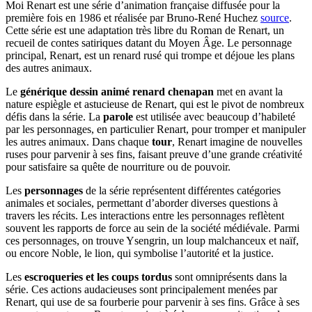
Moi Renart est une série d’animation française diffusée pour la
première fois en 1986 et réalisée par Bruno-René Huchez
source
.
Cette série est une adaptation très libre du Roman de Renart, un
recueil de contes satiriques datant du Moyen Âge. Le personnage
principal, Renart, est un renard rusé qui trompe et déjoue les plans
des autres animaux.
Le
générique dessin animé renard chenapan
met en avant la
nature espiègle et astucieuse de Renart, qui est le pivot de nombreux
défis dans la série. La
parole
est utilisée avec beaucoup d’habileté
par les personnages, en particulier Renart, pour tromper et manipuler
les autres animaux. Dans chaque
tour
, Renart imagine de nouvelles
ruses pour parvenir à ses fins, faisant preuve d’une grande créativité
pour satisfaire sa quête de nourriture ou de pouvoir.
Les
personnages
de la série représentent différentes catégories
animales et sociales, permettant d’aborder diverses questions à
travers les récits. Les interactions entre les personnages reflètent
souvent les rapports de force au sein de la société médiévale. Parmi
ces personnages, on trouve Ysengrin, un loup malchanceux et naïf,
ou encore Noble, le lion, qui symbolise l’autorité et la justice.
Les
escroqueries et les coups tordus
sont omniprésents dans la
série. Ces actions audacieuses sont principalement menées par
Renart, qui use de sa fourberie pour parvenir à ses fins. Grâce à ses