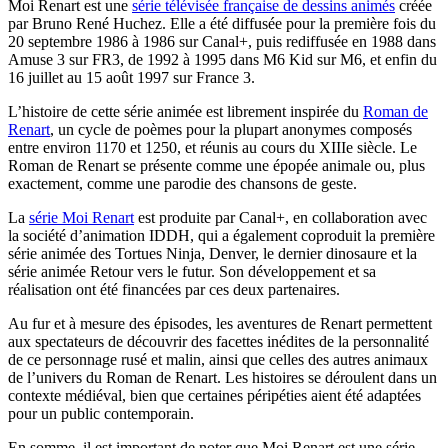
Moi Renart est une
série télévisée française de dessins animés
créée
par Bruno René Huchez. Elle a été diffusée pour la première fois du
20 septembre 1986 à 1986 sur Canal+, puis rediffusée en 1988 dans
Amuse 3 sur FR3, de 1992 à 1995 dans M6 Kid sur M6, et enfin du
16 juillet au 15 août 1997 sur France 3.
L’histoire de cette série animée est librement inspirée du
Roman de
Renart
, un cycle de poèmes pour la plupart anonymes composés
entre environ 1170 et 1250, et réunis au cours du XIIIe siècle. Le
Roman de Renart se présente comme une épopée animale ou, plus
exactement, comme une parodie des chansons de geste.
La
série Moi Renart
est produite par Canal+, en collaboration avec
la société d’animation IDDH, qui a également coproduit la première
série animée des Tortues Ninja, Denver, le dernier dinosaure et la
série animée Retour vers le futur. Son développement et sa
réalisation ont été financées par ces deux partenaires.
Au fur et à mesure des épisodes, les aventures de Renart permettent
aux spectateurs de découvrir des facettes inédites de la personnalité
de ce personnage rusé et malin, ainsi que celles des autres animaux
de l’univers du Roman de Renart. Les histoires se déroulent dans un
contexte médiéval, bien que certaines péripéties aient été adaptées
pour un public contemporain.
En somme, il est important de noter que Moi Renart est une série