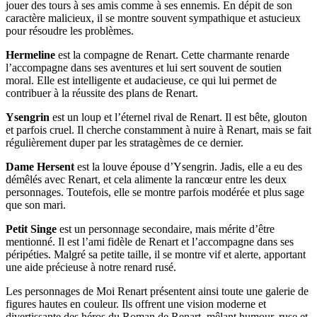
jouer des tours à ses amis comme à ses ennemis. En dépit de son
caractère malicieux, il se montre souvent sympathique et astucieux
pour résoudre les problèmes.
Hermeline
est la compagne de Renart. Cette charmante renarde
l’accompagne dans ses aventures et lui sert souvent de soutien
moral. Elle est intelligente et audacieuse, ce qui lui permet de
contribuer à la réussite des plans de Renart.
Ysengrin
est un loup et l’éternel rival de Renart. Il est bête, glouton
et parfois cruel. Il cherche constamment à nuire à Renart, mais se fait
régulièrement duper par les stratagèmes de ce dernier.
Dame Hersent
est la louve épouse d’Ysengrin. Jadis, elle a eu des
démêlés avec Renart, et cela alimente la rancœur entre les deux
personnages. Toutefois, elle se montre parfois modérée et plus sage
que son mari.
Petit Singe
est un personnage secondaire, mais mérite d’être
mentionné. Il est l’ami fidèle de Renart et l’accompagne dans ses
péripéties. Malgré sa petite taille, il se montre vif et alerte, apportant
une aide précieuse à notre renard rusé.
Les personnages de Moi Renart présentent ainsi toute une galerie de
figures hautes en couleur. Ils offrent une vision moderne et
divertissante des héros du Roman de Renart, mêlant humour, ruse et