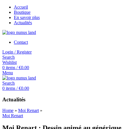
Accueil
Boutique
En savoir plus
Actualités
Contact
Login / Register
Search
Wishlist
0
items
/
€
0.00
Menu
Search
0
items
/
€
0.00
Actualités
Home
»
Moi Renart
»
Moi Renart
Moi Renart : Dessin animé au générique