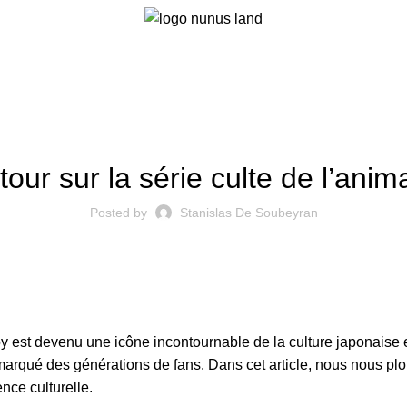
,
ASTROBOY
DESSIN ANIMÉ
tour sur la série culte de l’anim
Posted by
Stanislas De Soubeyran
 est devenu une icône incontournable de la culture japonaise
 a marqué des générations de fans. Dans cet article, nous nous pl
ence culturelle.