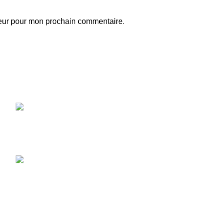
teur pour mon prochain commentaire.
Articles récents
Silver Surfer : L’Aventurier Cosmique
en Action
16 décembre 2024
No Comments
Luke Cage : héros inébranlable des rues
de harlem
12 décembre 2024
No Comments
UTIONS.