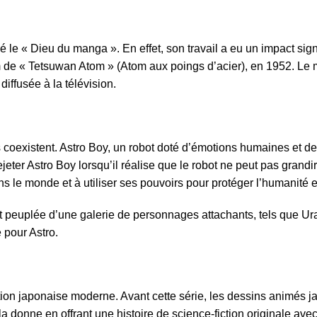
e « Dieu du manga ». En effet, son travail a eu un impact signif
m de « Tetsuwan Atom » (Atom aux poings d’acier), en 1952. Le 
iffusée à la télévision.
s coexistent. Astro Boy, un robot doté d’émotions humaines et d
jeter Astro Boy lorsqu’il réalise que le robot ne peut pas grandir
le monde et à utiliser ses pouvoirs pour protéger l’humanité et
 est peuplée d’une galerie de personnages attachants, tels que U
 pour Astro.
ion japonaise moderne. Avant cette série, les dessins animés ja
donne en offrant une histoire de science-fiction originale avec d