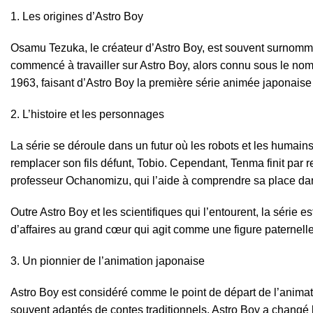
Les origines d’Astro Boy
Osamu Tezuka, le créateur d’Astro Boy, est souvent surnommé l
commencé à travailler sur Astro Boy, alors connu sous le no
1963, faisant d’Astro Boy la première série animée japonaise d
L’histoire et les personnages
La série se déroule dans un futur où les robots et les humain
remplacer son fils défunt, Tobio. Cependant, Tenma finit par re
professeur Ochanomizu, qui l’aide à comprendre sa place dans 
Outre Astro Boy et les scientifiques qui l’entourent, la série
d’affaires au grand cœur qui agit comme une figure paternelle
Un pionnier de l’animation japonaise
Astro Boy est considéré comme le point de départ de l’animat
souvent adaptés de contes traditionnels. Astro Boy a changé la 