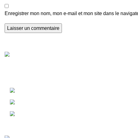
Enregistrer mon nom, mon e-mail et mon site dans le naviga
Avec Nunusland, retrouvez les dessins animés de votre
enfance et les nouveaux héros !
66 avenue de Breteuil 75007 Paris, France
Tél : +33 (0) 6 13223613
Email : contact@nunusland.com
NUNUS LAND
2023 CREATED BY
MBC
. PREMIUM E-COMMERCE SOL